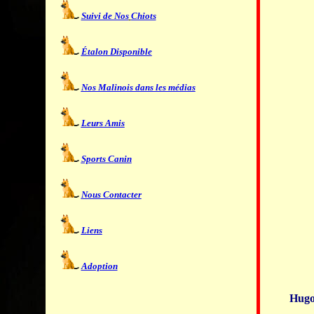
Suivi de Nos
Chiots
Étalon Disponible
Nos Malinois dans les médias
Leurs Amis
Sports Canin
Nous Contacter
Liens
Adoption
Hugo