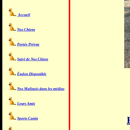
Accueil
Nos Chiens
Portée Prévue
Suivi de Nos
Chiots
Étalon Disponible
Nos Malinois dans les médias
Leurs Amis
Sports Canin